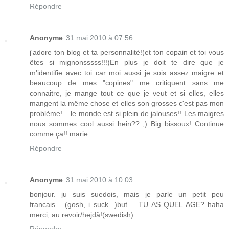
Répondre
Anonyme
31 mai 2010 à 07:56
j'adore ton blog et ta personnalité!(et ton copain et toi vous
êtes si mignonsssss!!!)En plus je doit te dire que je
m'identifie avec toi car moi aussi je sois assez maigre et
beaucoup de mes "copines" me critiquent sans me
connaitre, je mange tout ce que je veut et si elles, elles
mangent la même chose et elles son grosses c'est pas mon
problème!....le monde est si plein de jalouses!! Les maigres
nous sommes cool aussi hein?? ;) Big bissoux! Continue
comme ça!! marie.
Répondre
Anonyme
31 mai 2010 à 10:03
bonjour. ju suis suedois, mais je parle un petit peu
francais... (gosh, i suck...)but.... TU AS QUEL AGE? haha
merci, au revoir/hejdå!(swedish)
Répondre