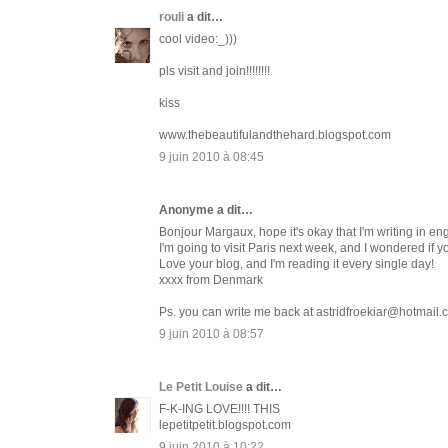
rouli
a dit…
cool video:_)))
pls visit and join!!!!!!!!
kiss
www.thebeautifulandthehard.blogspot.com
9 juin 2010 à 08:45
Anonyme a dit…
Bonjour Margaux, hope it's okay that I'm writing in engli
I'm going to visit Paris next week, and I wondered if
Love your blog, and I'm reading it every single day!
xxxx from Denmark
Ps. you can write me back at astridfroekiar@hotmail
9 juin 2010 à 08:57
Le Petit Louise
a dit…
F-K-ING LOVE!!!! THIS
lepetitpetit.blogspot.com
9 juin 2010 à 10:22