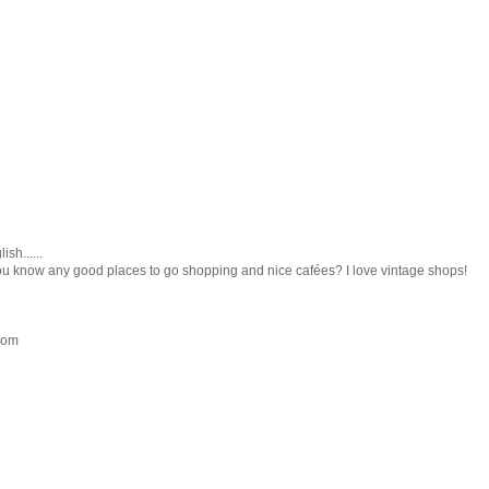
sh......
 you know any good places to go shopping and nice cafées? I love vintage shops!
.com