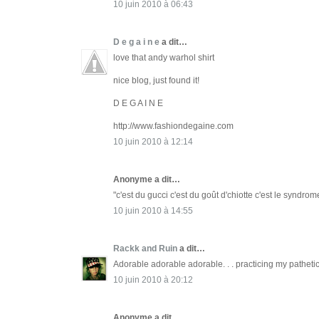
10 juin 2010 à 06:43
D e g a i n e
a dit…
love that andy warhol shirt
nice blog, just found it!
D E G A I N E
http://www.fashiondegaine.com
10 juin 2010 à 12:14
Anonyme a dit…
"c'est du gucci c'est du goût d'chiotte c'est le syndrom
10 juin 2010 à 14:55
Rackk and Ruin
a dit…
Adorable adorable adorable. . . practicing my pathetic
10 juin 2010 à 20:12
Anonyme a dit…