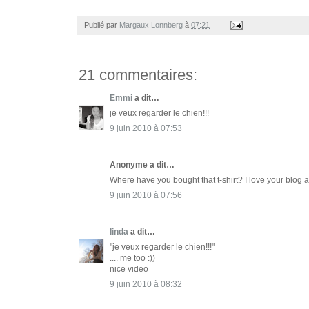
Publié par
Margaux Lonnberg
à
07:21
21 commentaires:
Emmi
a dit…
je veux regarder le chien!!!
9 juin 2010 à 07:53
Anonyme a dit…
Where have you bought that t-shirt? I love your blog a
9 juin 2010 à 07:56
linda
a dit…
"je veux regarder le chien!!!"
.... me too :))
nice video
9 juin 2010 à 08:32