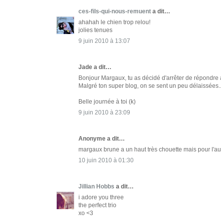
ces-fils-qui-nous-remuent
a dit…
ahahah le chien trop relou!
jolies tenues
9 juin 2010 à 13:07
Jade a dit…
Bonjour Margaux, tu as décidé d'arrêter de répondre 
Malgré ton super blog, on se sent un peu délaissées..
Belle journée à toi (k)
9 juin 2010 à 23:09
Anonyme a dit…
margaux brune a un haut très chouette mais pour l'aut
10 juin 2010 à 01:30
Jillian Hobbs
a dit…
i adore you three
the perfect trio
xo <3