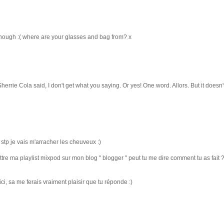
t though :( where are your glasses and bag from? x
rrie Cola said, I don't get what you saying. Or yes! One word. Allors. But it doesn'
 stp je vais m'arracher les cheuveux :)
ettre ma playlist mixpod sur mon blog " blogger " peut tu me dire comment tu as fait 
, sa me ferais vraiment plaisir que tu réponde :)