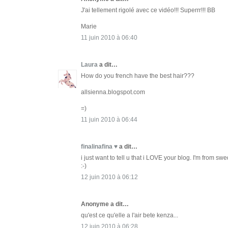
J'ai tellement rigolé avec ce vidéo!!! Superrr!!! BB
Marie
11 juin 2010 à 06:40
Laura
a dit…
How do you french have the best hair???
allsienna.blogspot.com
=)
11 juin 2010 à 06:44
finalinafina ♥
a dit…
i just want to tell u that i LOVE your blog. I'm from s
:-)
12 juin 2010 à 06:12
Anonyme a dit…
qu'est ce qu'elle a l'air bete kenza...
12 juin 2010 à 06:28