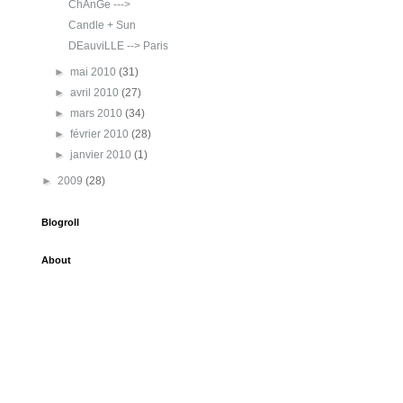
ChAnGe --->
Candle + Sun
DEauviLLE --> Paris
►
mai 2010
(31)
►
avril 2010
(27)
►
mars 2010
(34)
►
février 2010
(28)
►
janvier 2010
(1)
►
2009
(28)
Blogroll
About