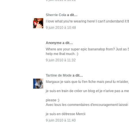
Sherrie Cola
a dit…
I love what you're wearing here! I can't understand i
9 juin 2010 à 10:48
Anonyme a dit…
Where are your super epic bananatop from? Just as She
help me that much. :)
9 juin 2010 à 11:32
Tartine de Mode
a dit…
Margaux je sais que tu t'en fiche mais peut tu m'aider,
je suis en train de créer un blog et je n'arive pas a m
please :)
Avec tous les commentaires d'encouragement laissé ici
je suis en détresse Mercii
9 juin 2010 à 11:40